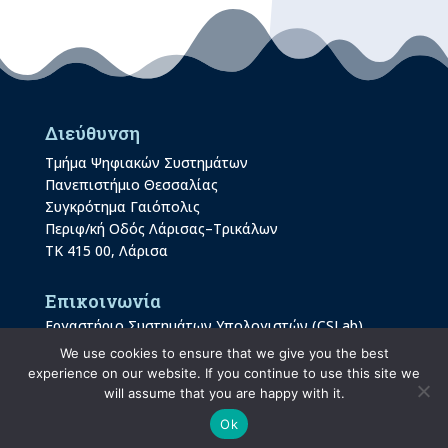
Διεύθυνση
Τμήμα Ψηφιακών Συστημάτων
Πανεπιστήμιο Θεσσαλίας
Συγκρότημα Γαιόπολις
Περιφ/κή Οδός Λάρισας–Τρικάλων
ΤΚ 415 00, Λάρισα
Επικοινωνία
Εργαστήριο Συστημάτων Υπολογιστών (CSLab)
Tel.: +30 2410 684596
We use cookies to ensure that we give you the best
experience on our website. If you continue to use this site we
e-mail : gadam-at-uth.gr
will assume that you are happy with it.
Ok