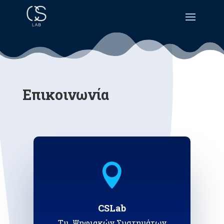
Επικοινωνία

CSLab
Τμ. Ψηφιακών Συστημάτων