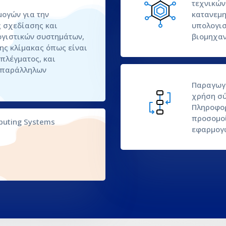
τεχνικών
ογών για την
κατανεμη
 σχεδίασης και
υπολογισ
γιστικών συστημάτων,
βιομηχαν
ης κλίμακας όπως είναι
πλέγματος, και
 παράλληλων
Παραγωγή
χρήση σύ
Πληροφορ
προσομοί
uting Systems
εφαρμογ