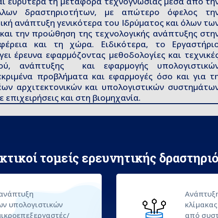
αι ευρύτερα τη μεταφορά τεχνογνωσίας μέσα από τη
λλων δραστηριοτήτων, με απώτερο όφελος τη
μική ανάπτυξη γενικότερα του Ιδρύματος και όλων τω
και την προώθηση της τεχνολογικής ανάπτυξης στη
ιφέρεια και τη χώρα. Ειδικότερα, το Εργαστήρι
γει έρευνα εφαρμόζοντας μεθοδολογίες και τεχνικέ
μού, ανάπτυξης και εφαρμογής υπολογιστικώ
εκριμένα προβλήματα και εφαρμογές όσο και για τ
έων αρχιτεκτονικών και υπολογιστικών συστημάτω
 επιχειρήσεις και στη βιομηχανία.
κτικοί τομείς ερευνητικής δραστηρι
 ανάπτυξη
Ανάπτυξη
ν υπολογιστικών
κλίμακας
μικροεπεξεργαστές/
από συστ