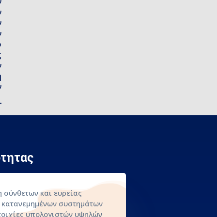
ν
ν
ν
ν
ο
ς
ν
η
ν
ότητας
 σύνθετων και ευρείας
 κατανεμημένων συστημάτων
οιχίες υπολογιστών υψηλών