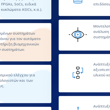
 FPGAs, SoCs, ειδικά
επιδόσεω
κυκλώματα ASICs, κ.α.).
Μοντελοπ
ανάλυση 
γμένων συστημάτων
συστημάτ
όνου για τον αυτόματο
στήριξη βιομηχανικών
ν συστημάτων.
Ανάπτυξη
αξιοπιστ
σμικού ελέγχου για
υλικού κ
ολογιστών και των
υς.
Ανάπτυξη