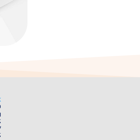
Κ
0
η
ς
ν
ς