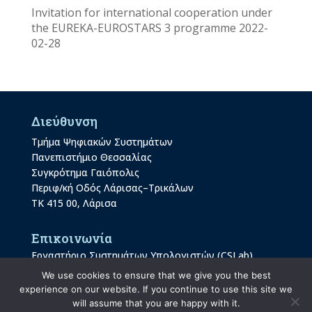
Invitation for international cooperation under
the EUREKA-EUROSTARS 3 programme
2022-
02-28
Διεύθυνση
Τμήμα Ψηφιακών Συστημάτων
Πανεπιστήμιο Θεσσαλίας
Συγκρότημα Γαιόπολις
Περιφ/κή Οδός Λάρισας–Τρικάλων
ΤΚ 415 00, Λάρισα
Επικοινωνία
Εργαστήριο Συστημάτων Υπολογιστών (CSLab)
Tel.: +30 2410 684596
We use cookies to ensure that we give you the best
experience on our website. If you continue to use this site we
e-mail : gadam-at-uth.gr
will assume that you are happy with it.