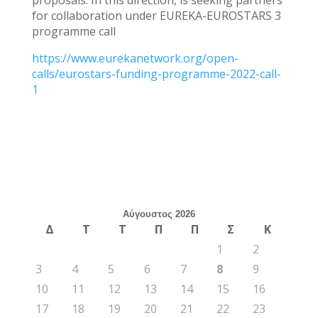
for collaboration under EUREKA-EUROSTARS 3
programme call
https://www.eurekanetwork.org/open-
calls/eurostars-funding-programme-2022-call-
1
Αύγουστος 2026
Δ
Τ
Τ
Π
Π
Σ
Κ
1
2
3
4
5
6
7
8
9
10
11
12
13
14
15
16
17
18
19
20
21
22
23