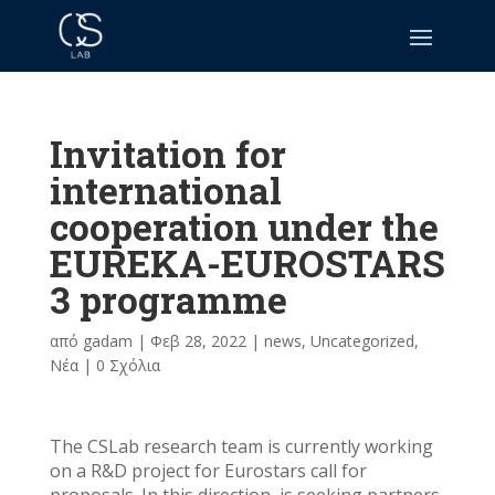
Invitation for
international
cooperation under the
EUREKA-EUROSTARS
3 programme
από
gadam
|
Φεβ 28, 2022
|
news
,
Uncategorized
,
Νέα
|
0 Σχόλια
The CSLab research team is currently working
on a R&D project for Eurostars call for
proposals. In this direction, is seeking partners