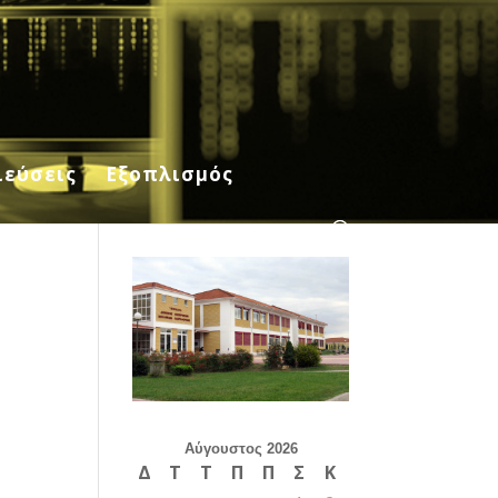
ιεύσεις
Εξοπλισμός
Αύγουστος 2026
Δ
Τ
Τ
Π
Π
Σ
Κ