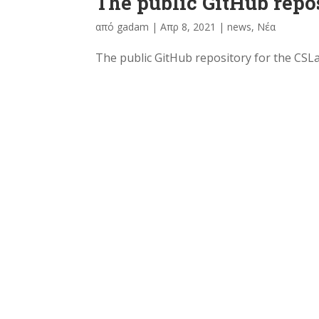
The public GitHub repo
από
gadam
|
Απρ 8, 2021
|
news
,
Νέα
The public GitHub repository for the CSLa