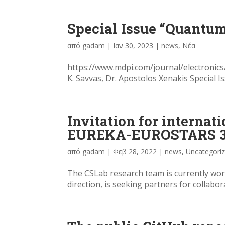
Special Issue “Quantum
από
gadam
|
Ιαν 30, 2023
|
news
,
Νέα
https://www.mdpi.com/journal/electronics/
K. Savvas, Dr. Apostolos Xenakis Special 
Invitation for internat
EUREKA-EUROSTARS 3
από
gadam
|
Φεβ 28, 2022
|
news
,
Uncategori
The CSLab research team is currently work
direction, is seeking partners for colla