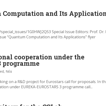
 Computation and Its Applicatio
special_issues/1G0HWJ2Q53 Special Issue Editors: Prof. Dr. I
Issue “Quantum Computation and Its Applications” flyer
ional cooperation under the
 programme
zed
,
Νέα
ing on a R&D project for Eurostars call for proposals. In th
boration under EUREKA-EUROSTARS 3 programme call...