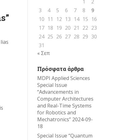
1
2
3
4
5
6
7
8
9
ns”
10
11
12
13
14
15
16
17
18
19
20
21
22
23
24
25
26
27
28
29
30
lias
31
« Σεπ
Πρόσφατα άρθρα
MDPI Applied Sciences
Special Issue
“Advancements in
Computer Architectures
and Real-Time Systems
is
for Robotics and
Mechatronics”
2024-09-
18
Special Issue “Quantum