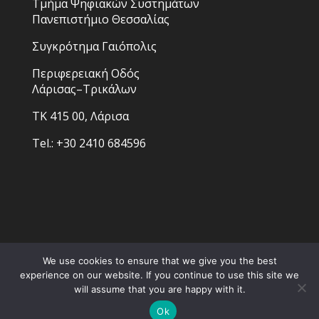
Τμήμα Ψηφιακών Συστημάτων
Πανεπιστήμιο Θεσσαλίας
Συγκρότημα Γαιόπολις
Περιφερειακή Οδός
Λάρισας–Τρικάλων
ΤΚ 415 00, Λάρισα
Tel.: +30 2410 684596
We use cookies to ensure that we give you the best
experience on our website. If you continue to use this site we
will assume that you are happy with it.
Σχεδιάστηκε από
Elegant Themes
|
Ok
Υποστηρίζεται από
WordPress